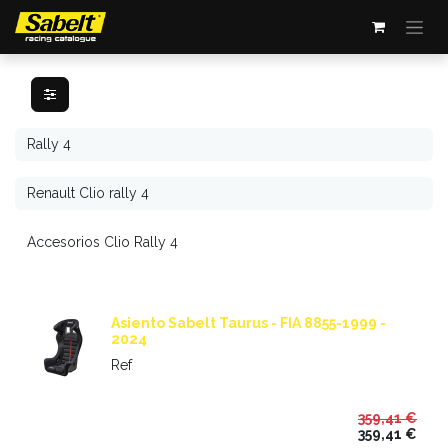
Ir al contenido
Asiento Sabelt Taurus - FIA 8855-1999 -
2024
Ref
359,41
€
359,41
€