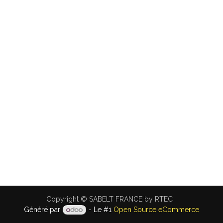
Copyright © SABELT FRANCE by RTEC
Généré par
- Le #1
Open Source eCommerce