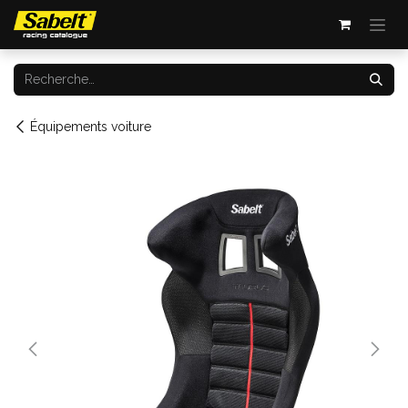
Se rendre au contenu
Équipements voiture