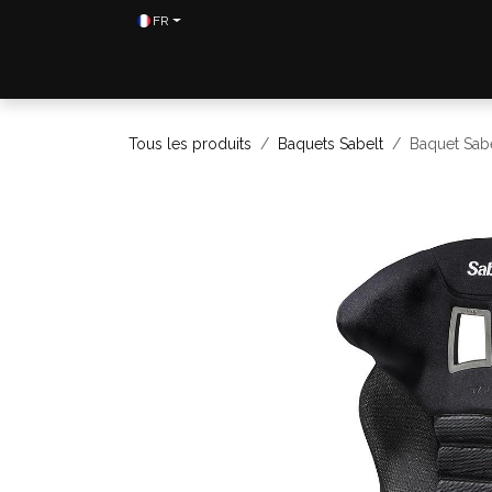
Se rendre au contenu
FR
Home
Shop
Contactez-nous
Tous les produits
Baquets Sabelt
Baquet Sabe