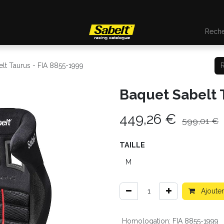
lt Taurus - FIA 8855-1999
Baquet Sabelt 
449,26
€
599,01
€
TAILLE
Ajouter
Homologation
:
FIA 8855-1999