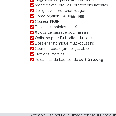
Modèle avec "oreilles", protections latérales
Design avec broderies rouges
Homologation FIA 8855-1999
Couleur :
NOIR
Tailles disponibles : L - XL
5 trous de passage pour harnais
Optimisé pour l'utilisation du Hans
Dossier anatomique multi-coussins
Coussin repose jambe ajustable
Fixations latérales
Poids total du baquet : de
10,8 à 12,5
kg
Attention, il se peut que l’image reprise sur notre si