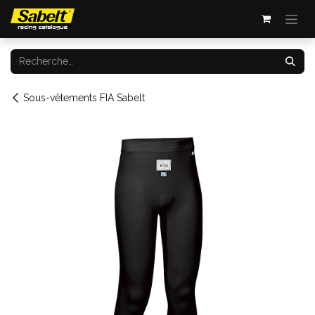
Se rendre au contenu
Sous-vêtements FIA Sabelt