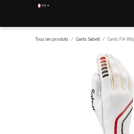
Se rendre au contenu
FR
Home
Shop
Contactez-nous
Tous les produits
Gants Sabelt
Gants FIA 88