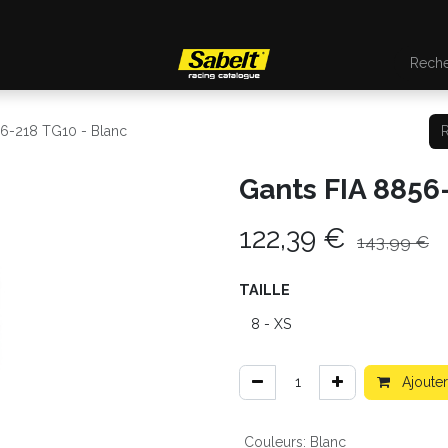
56-218 TG10 - Blanc
Gants FIA 8856
122,39
€
143,99
€
TAILLE
Ajouter
Couleurs
:
Blanc