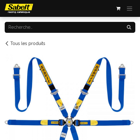
Se rendre au contenu
Tous les produits