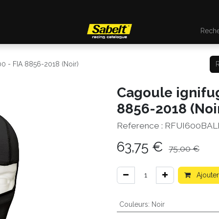
0 - FIA 8856-2018 (Noir)
Cagoule ignifu
8856-2018 (Noi
Reference :
RFUI600BA
63,75
€
75,00
€
Ajouter
Couleurs
:
Noir