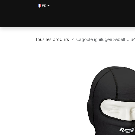
Se rendre au contenu
FR
Home
Shop
Contactez-nous
Tous les produits
Cagoule ignifugée Sabelt UI60