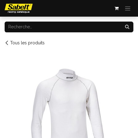
Se rendre au contenu
Tous les produits