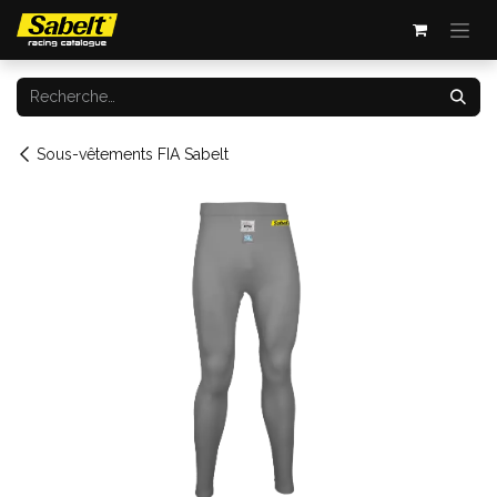
Se rendre au contenu
Sous-vêtements FIA Sabelt