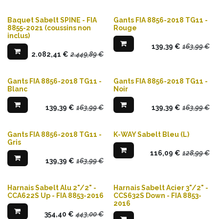
Baquet Sabelt SPINE - FIA
Gants FIA 8856-2018 TG11 -
8855-2021 (coussins non
Rouge
inclus)
139,39
€
163,99
€
2.082,41
€
2.449,89
€
Gants FIA 8856-2018 TG11 -
Gants FIA 8856-2018 TG11 -
Blanc
Noir
139,39
€
163,99
€
139,39
€
163,99
€
Gants FIA 8856-2018 TG11 -
K-WAY Sabelt Bleu (L)
Gris
116,09
€
128,99
€
139,39
€
163,99
€
Harnais Sabelt Alu 2"/2" -
Harnais Sabelt Acier 3"/2" -
CCA622S Up - FIA 8853-2016
CCS632S Down - FIA 8853-
2016
354,40
€
443,00
€