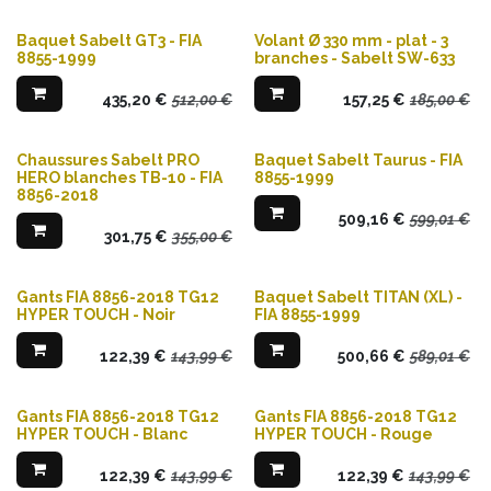
Baquet Sabelt GT3 - FIA
Volant Ø 330 mm - plat - 3
8855-1999
branches - Sabelt SW-633
435,20
€
512,00
€
157,25
€
185,00
€
Chaussures Sabelt PRO
Baquet Sabelt Taurus - FIA
HERO blanches TB-10 - FIA
8855-1999
8856-2018
509,16
€
599,01
€
301,75
€
355,00
€
Gants FIA 8856-2018 TG12
Baquet Sabelt TITAN (XL) -
HYPER TOUCH - Noir
FIA 8855-1999
122,39
€
143,99
€
500,66
€
589,01
€
Gants FIA 8856-2018 TG12
Gants FIA 8856-2018 TG12
HYPER TOUCH - Blanc
HYPER TOUCH - Rouge
122,39
€
143,99
€
122,39
€
143,99
€