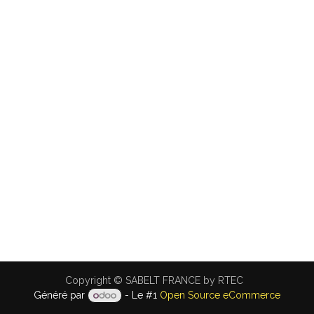
Copyright © SABELT FRANCE by RTEC
Généré par
- Le #1
Open Source eCommerce