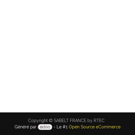
Copyright © SABELT FRANCE by RTEC
Généré par
- Le #1
Open Source eCommerce