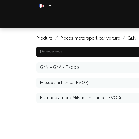
Se rendre au contenu
FR
Home
Shop
Contactez-nous
Produits
Pièces motorsport par voiture
Gr.N 