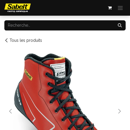
Se rendre au contenu
Tous les produits