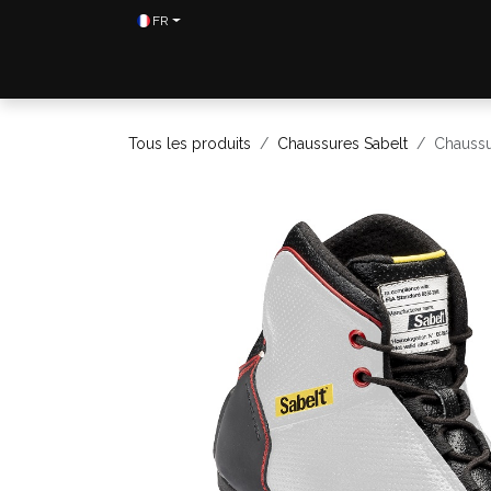
Se rendre au contenu
FR
Home
Shop
Contactez-nous
Tous les produits
Chaussures Sabelt
Chaussu