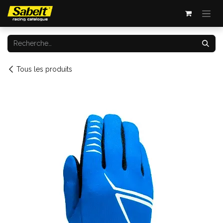
Se rendre au contenu
Tous les produits