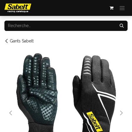
Se rendre au contenu
Gants Sabelt