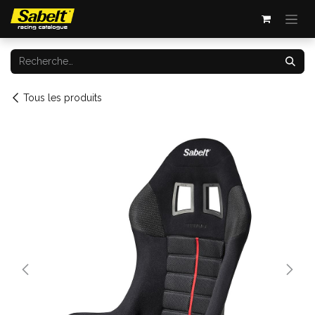
Se rendre au contenu
Tous les produits