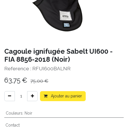
Cagoule ignifugée Sabelt UI600 -
FIA 8856-2018 (Noir)
Reference :
RFUI600BALNR
63,75
€
75,00
€
Ajouter au panier
Couleurs
:
Noir
Contact