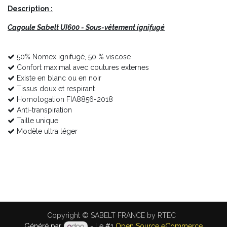
Description :
Cagoule Sabelt UI600 - Sous-vêtement ignifugé
50% Nomex ignifugé, 50 % viscose
Confort maximal avec coutures externes
Existe en blanc ou en noir
Tissus doux et respirant
Homologation FIA8856-2018
Anti-transpiration
Taille unique
Modèle ultra léger
Copyright © SABELT FRANCE by RTEC
Généré par
- Le #1
Open Source eCommerce