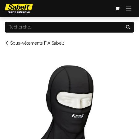
Se rendre au contenu
Sous-vêtements FIA Sabelt