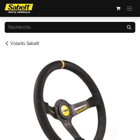
Se rendre au contenu
Volants Sabelt