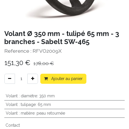
Volant Ø 350 mm - tulipé 65 mm - 3
branches - Sabelt SW-465
Reference :
RFVO2009X
151,30
€
178,00
€
Ajouter au panier
Volant : diamètre
:
350 mm
Volant : tulipage
:
65 mm
Volant : matière
:
peau retournée
Contact