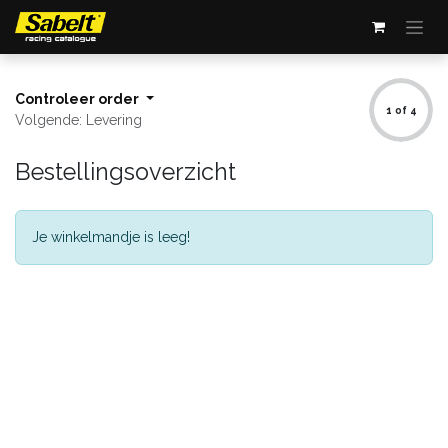
Overslaan naar inhoud
Controleer order
1 of 4
Volgende: Levering
Bestellingsoverzicht
Je winkelmandje is leeg!