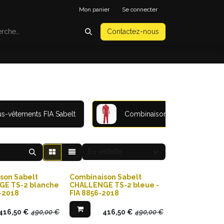
Mon panier
Se connecter
Contactez-nous
s-vêtements FIA Sabelt
Combinaisons Sabelt
son Sabelt
Combinaison Sabelt
E TS-2 blanche
CHALLENGE TS-2 bleue -
5-2018
FIA 8856-2018
416,50
€
490,00
€
416,50
€
490,00
€