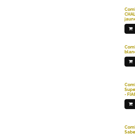
Comb
CHAL
jaun
Comb
blan
Comb
Supe
- FI
Com
Sabe