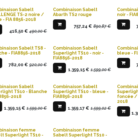
inaison Sabelt
Combinaison Sabelt
Combinai
LENGE TS-2 noire /
Abarth TS2 rouge
noir - FI
e - FIA 8856-2018
757,24
€
890,87
€
416,50
€
490,00
€
inaison Sabelt TS8 -
Combinaison Sabelt
Combinai
che - FIA8856-2018
Superlight TS10 - noir -
bleue - F
FIA8856-2018
782,00
€
920,00
€
1.359,15
€
1.599,00
€
inaison Sabelt
Combinaison Sabelt
Combinai
rlight TS10 - Blanche
Superlight TS10 - bleue -
Superligh
A8856-2018
FIA8856-2018
foncée / 
2018
1.359,15
€
1.599,00
€
1.359,17
€
1.599,02
€
1.
binaison femme
Combinaison femme
lt Superlight TS10 -
Sabelt Superlight TS10 -