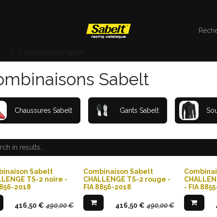
es
Combinaisons Sabelt
ombinaisons Sabelt
Chaussures Sabelt
Gants Sabelt
Sou
inaison Sabelt
Combinaison Sabelt
Combinai
LENGE TS-2 noire -
CHALLENGE TS-2 rouge -
CHALLENG
8856-2018
FIA 8856-2018
- FIA 885
416,50
€
490,00
€
416,50
€
490,00
€