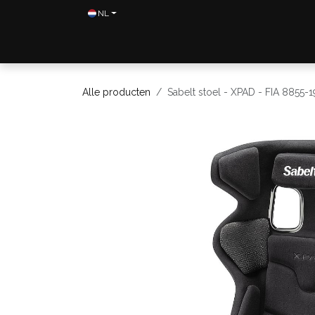
Overslaan naar inhoud
NL
Home
Shop
Neem contact op
Alle producten
Sabelt stoel - XPAD - FIA 8855-