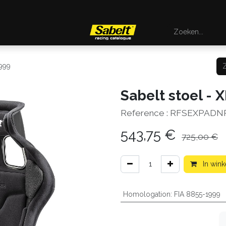
1999
Sabelt stoel - 
Reference :
RFSEXPADN
543,75
€
725,00
€
In win
Homologation
:
FIA 8855-1999