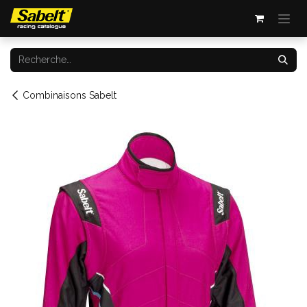
Se rendre au contenu
Combinaisons Sabelt