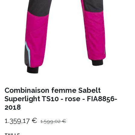
Combinaison femme Sabelt
Superlight TS10 - rose - FIA8856-
2018
1.359,17
€
1.599,02
€