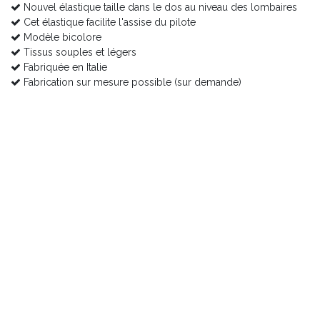
Nouvel élastique taille dans le dos au niveau des lombaires
Cet élastique facilite l'assise du pilote
Modèle bicolore
Tissus souples et légers
Fabriquée en Italie
Fabrication sur mesure possible (sur demande)
Attention, il se peut que l’image reprise sur notre site diffère
quelque peu de la réalité dans certains cas.
Pour toute demande d’information, n’hésitez pas à nous
contacter.