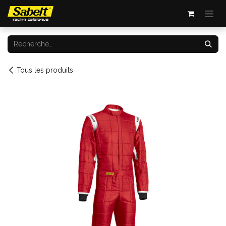
Se rendre au contenu
Tous les produits