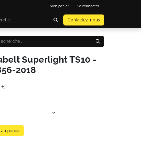
Mon panier
Se connecter
Contactez-nous
belt Superlight TS10 -
856-2018
€
 au panier