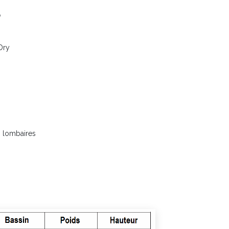
o
Dry
s lombaires