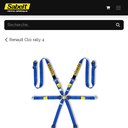
Se rendre au contenu
Renault Clio rally 4