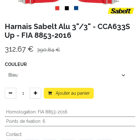
Harnais Sabelt Alu 3"/3" - CCA633S
Up - FIA 8853-2016
312,67
€
390,84
€
COULEUR
Ajouter au panier
Homologation
:
FIA 8853-2016
Points de fixation
:
6
Contact