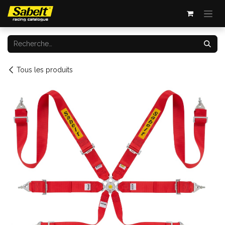
Se rendre au contenu
Tous les produits