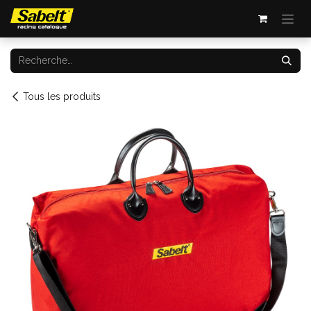
Se rendre au contenu
Tous les produits