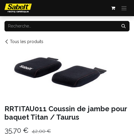
Se rendre au contenu
Tous les produits
RRTITAU011 Coussin de jambe pour
baquet Titan / Taurus
35,70
€
42,00
€