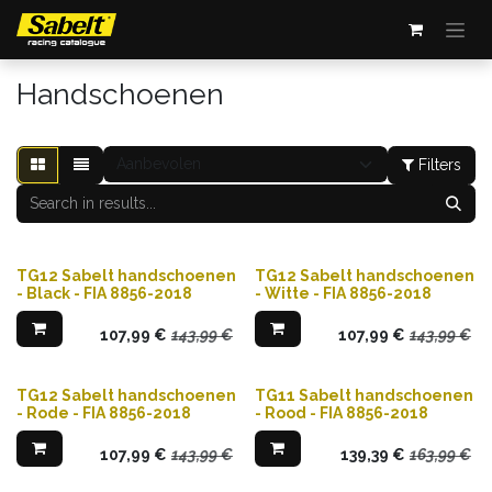
Overslaan naar inhoud
Handschoenen
Filters
TG12 Sabelt handschoenen
TG12 Sabelt handschoenen
- Black - FIA 8856-2018
- Witte - FIA 8856-2018
107,99
€
143,99
€
107,99
€
143,99
€
TG12 Sabelt handschoenen
TG11 Sabelt handschoenen
- Rode - FIA 8856-2018
- Rood - FIA 8856-2018
107,99
€
143,99
€
139,39
€
163,99
€