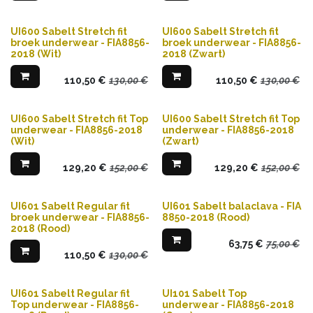
UI600 Sabelt Stretch fit
UI600 Sabelt Stretch fit
broek underwear - FIA8856-
broek underwear - FIA8856-
2018 (Wit)
2018 (Zwart)
110,50
€
130,00
€
110,50
€
130,00
€
UI600 Sabelt Stretch fit Top
UI600 Sabelt Stretch fit Top
underwear - FIA8856-2018
underwear - FIA8856-2018
(Wit)
(Zwart)
129,20
€
152,00
€
129,20
€
152,00
€
UI601 Sabelt Regular fit
UI601 Sabelt balaclava - FIA
broek underwear - FIA8856-
8850-2018 (Rood)
2018 (Rood)
63,75
€
75,00
€
110,50
€
130,00
€
UI601 Sabelt Regular fit
UI101 Sabelt Top
Top underwear - FIA8856-
underwear - FIA8856-2018