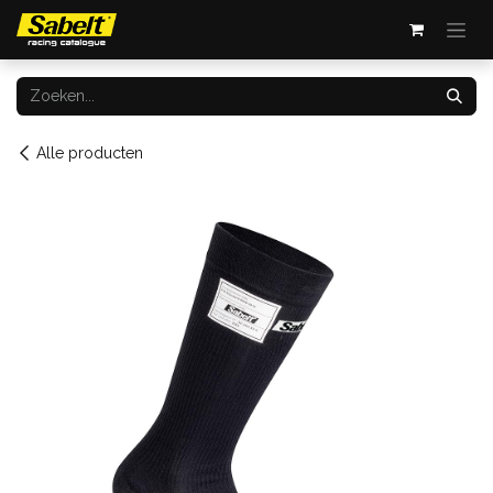
Overslaan naar inhoud
Alle producten